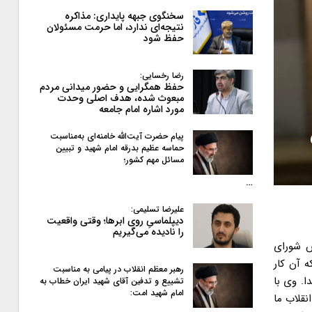
سخنگوی جبهه پایداری: مذاکره
نتیجه‌ای ندارد، اما حرمت مسئولان
حفظ شود
رضا رخسایی:
حفظ همگرایی و حضور میدانی مردم
مبعوث شده، هدف اصلی وحدت
مورد اشاره امام جامعه
پیام حضرت آیت‌الله خامنه‌ای به‌مناسبت
حماسه عظیم بدرقه امام شهید و تبیین
مسائل مهم کشور؛
…
علیرضا تسلیمی:
دیپلماسیِ روی ابرها؛ وقتی واقعیت
را نادیده می‌گیریم
س شورای
 آن کار
رهبر معظم انقلاب در پیامی به‌ مناسبت
ا. وی با
تشییع و تدفین آقای شهید ایران خطاب به
امام شهید امت:
نقلاب ما