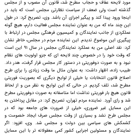
مورد لایحه عفاف و حجاب مطرح شد، قانون آن مصوب و از مجلس
گذشته است ولی ضعف از سیاست نظارتی مجلس است که باید در
اینجا ورود پیدا کند و پیگیر اجرای آن باشد. وی، تصریح کرد: در طول
این چند ماه که من به عنوان نماینده مجلس فعالیت دارم، هیچ گونه
عملکردی از جانب نمایندگان و کمیسیون فرهنگی مجلس در ارتباط با
پیگیری این موضوع ندیدم. این نماینده مردم در مجلس، خاطر نشان
کرد: نقد اصلی من به عملکرد نمایندگان مجلس در سال ۹۱ این است
که وقت خود را در خصوص چند لایحه ای که جزو اولویت های نظام
نبود و به صورت دوفوریتی در دستور کار مجلس قرار گرفت، هدر داد.
طبیب زاده، اظهار داشت: به عنوان مثال ما وقت زیادی را برای طرح
اصلاح قانون انتخابات یا خیلی از لوایح دیگری که بصوریت فوریتی
مطرح شد، تلف کردیم. در حالی که این لوایح به نظر من و از لحاظ
قانون هیچ بار فوریتی نداشت اما متاسفانه به صورت دوفوریتی مطرح
شد و رای آورد. نماینده مردم تهران، تصریح کرد: در مقابل پرداختن به
این مسایل غیر ضروری، خیلی از ضرورت های جامعه بود که در
مجلس طرح نشد و بسیاری از وقت مجلس صرف ایجاد خصومت و
کشمکش های سیاسی بین دولت و مجلس شد. وی، افزود: اگر
نمایندگان و مسئولین اجرایی کشور کمی معقولانه تر با این مسایل