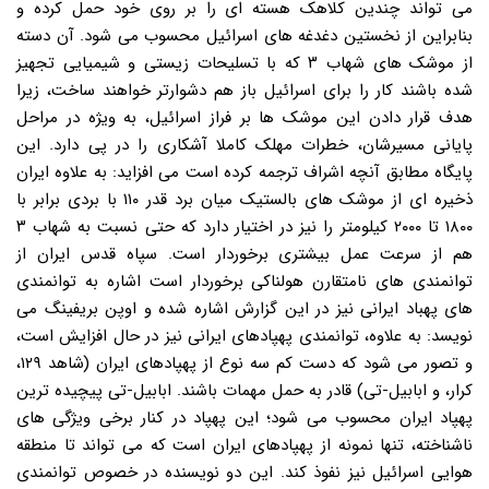
می تواند چندین کلاهک هسته ای را بر روی خود حمل کرده و
بنابراین از نخستین دغدغه های اسرائیل محسوب می شود. آن دسته
از موشک های شهاب ۳ که با تسلیحات زیستی و شیمیایی تجهیز
شده باشند کار را برای اسرائیل باز هم دشوارتر خواهند ساخت، زیرا
هدف قرار دادن این موشک ها بر فراز اسرائیل، به ویژه در مراحل
پایانی مسیرشان، خطرات مهلک کاملا آشکاری را در پی دارد. این
پایگاه مطابق آنچه اشراف ترجمه کرده است می افزاید: به علاوه ایران
ذخیره ای از موشک های بالستیک میان برد قدر ۱۱۰ با بردی برابر با
۱۸۰۰ تا ۲۰۰۰ کیلومتر را نیز در اختیار دارد که حتی نسبت به شهاب ۳
هم از سرعت عمل بیشتری برخوردار است. سپاه قدس ایران از
توانمندی های نامتقارن هولناکی برخوردار است اشاره به توانمندی
های پهباد ایرانی نیز در این گزارش اشاره شده و اوپن بریفینگ می
نویسد: به علاوه، توانمندی پهپادهای ایرانی نیز در حال افزایش است،
و تصور می شود که دست کم سه نوع از پهپادهای ایران (شاهد ۱۲۹،
کرار، و ابابیل-تی) قادر به حمل مهمات باشند. ابابیل-تی پیچیده ترین
پهپاد ایران محسوب می شود؛ این پهپاد در کنار برخی ویژگی های
ناشناخته، تنها نمونه از پهپادهای ایران است که می تواند تا منطقه
هوایی اسرائیل نیز نفوذ کند. این دو نویسنده در خصوص توانمندی