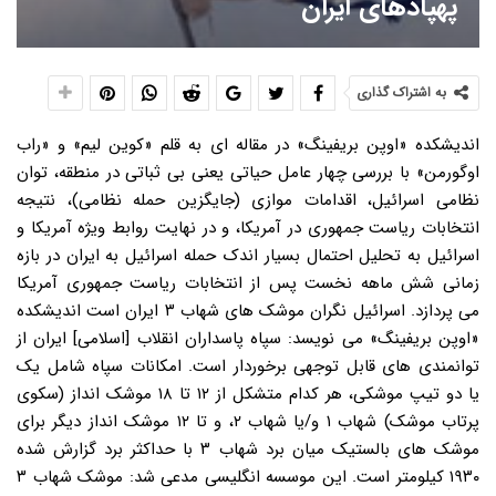
پهپادهای ایران
به اشتراک گذاری
اندیشکده «اوپن بریفینگ» در مقاله ای به قلم «کوین لیم» و «راب
اوگورمن» با بررسی چهار عامل حیاتی یعنی بی ثباتی در منطقه، توان
نظامی اسرائیل، اقدامات موازی (جایگزین حمله نظامی)، نتیجه
انتخابات ریاست جمهوری در آمریکا، و در نهایت روابط ویژه آمریکا و
اسرائیل به تحلیل احتمال بسیار اندک حمله اسرائیل به ایران در بازه
زمانی شش ماهه نخست پس از انتخابات ریاست جمهوری آمریکا
می پردازد. اسرائیل نگران موشک های شهاب ۳ ایران است اندیشکده
«اوپن بریفینگ» می نویسد: سپاه پاسداران انقلاب [اسلامی] ایران از
توانمندی های قابل توجهی برخوردار است. امکانات سپاه شامل یک
یا دو تیپ موشکی، هر کدام متشکل از ۱۲ تا ۱۸ موشک انداز (سکوی
پرتاب موشک) شهاب ۱ و/یا شهاب ۲، و تا ۱۲ موشک انداز دیگر برای
موشک های بالستیک میان برد شهاب ۳ با حداکثر برد گزارش شده
۱۹۳۰ کیلومتر است. این موسسه انگلیسی مدعی شد: موشک شهاب ۳