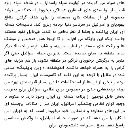
های سپاه می گویند: در نهایت سپاه پاسداران، در شاخه سپاه ویژه
قدس، از توانمندی های نامتقارن هولناکی برخوردار است که می تواند
مجموعه ای از عملیات های مخفیانه را برای هدف گرفتن منافع
یهودیان و اسرائیل در سرتاسر دنیا برنامه ریزی کند. تاسیسات هسته
ای ایران پراکنده و بعضا از نظر دفاعی به شدت غیرقابل نفوذ هستند
جالب اینکه این پایگاه می افزاید: و تا اینجا هنوز صحبتی از موشک
ها و راکت های مستقر در لبنان، سوریه، و شاید غزه، و احتمالا دیگر
نقاط منطقه به میان نیامده است. بنابراین حمله اسرائیل حتی اگر
منجر به درگرفتن برخوردی فراگیر در منطقه نشود، باز هم هزینه های
گزافی را به همراه خواهد داشت. اندیشکده «اوپن بریفینگ» مدعی
شد: در مقابل با توجه به این نکته که تاسیسات ایران بسیار پراکنده
بوده و برخی از آن ها از استحکامات دفاعی بسیار قدرتمندی بهره می
برند، تردیدهایی جدی در خصوص توان نظامی اسرائیل برای تخریب
بخش قابل توجهی از برنامه هسته ای ایران وجود دارد. به علاوه، با
وجود توان نظامی چشمگیر اسرائیل، ایران نیز از امکانات برجسته ای
در نیروهای متعارف و نامتقارن خود برخوردار است که به تهران این
امکان را می دهد که در صورت حمله اسرائیل، با واکنش متناسبی
پاسخ دهد. منبع : خبرنامه دانشجویان ایران