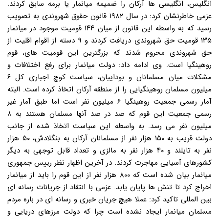
انگلیس، انگلیسی ها آرکان را ضمیمه میانمار یا برمه سابق کردند.
عزمی خاطرنشان کرد: در سال ۱۹۸۲ قانون حقوق شهروندی به تصویب
رسید که به واسطه این قانون از میان ۱۴۴ قومیت موجود در میانمار
۱۳۵ قومیت حق شهروندی دریافت کردند و ۹ دسته از اقوام اقلیت از
حق شهروندی محروم شدند که بزرگترین این قومیت های، قوم
روهینگیا است. وی ادامه داد: دولت میانمار برای رفع اختلافات و
مشکلات میان مسلمانان و بوداییان، سیاست کوچ اجباری کل ۶
میلیون مسلمان روهینگیایی را از منطقه آرکان اتخاذ کرده است. البته
آمار رسمی جمعیت روهینگیا ۶ میلیون نفر است اما طبق آمار غیر
رسمی جمعیت این قوم که صد در صد آنها مسلمان هستند به ۸
میلیون نفر می رسد. به واسطه این سیاست اتخاذ شده از جانب
دولت قریب به ۱۵۰ هزار نفر از مسلمانان آرکان به بنگلادش، ۵۰ هزار
نفر به تایلند و ۴۰ هزار نفر به مالزی و تعداد قابل توجهی به دیگر
کشورهای آسیایی مهاجرت کردند. در آخرین اظهار نظر رییس جمهوری
میانمار بیان شده است که ۸۰۰ هزار نفر از این قوم را باید از میانمار
اخراج کرد تا تنش ها پایان یابد. عزمی با انتقاد از جریانات رسانه ای
بین المللی تاکید کرد: عملا هیچ جریان خبری و رسانه ای در باره مردم
مسلمان میانمار ایجاد نشده است چرا که دولت مرزهای دریایی و