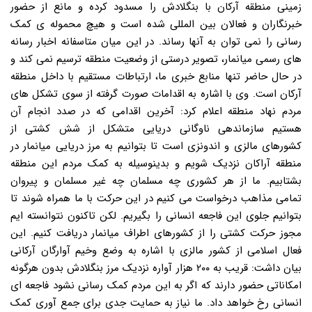
زمینی منطقه آرکان با بنگلادش را مسدود کرده و مانع از حضور
خبرنگاران و فعالان بین المللی شده است و هیچ محموله ی کمک
رسانی را نمی توان به آنها رساند. در این میان متاسفانه اخبار رسانه
های رسمی میانمار، تصویر درستی از وضعیت منطقه ترسیم نمی کند و
در حال حاضر تنها منابع خبری ما، ارتباطات مستقیم با داخل منطقه
آرکان است. وی با اشاره به اقدامات صورت گرفته از سوی تشکل های
مردم نهاد منطقه اعلام کرد: آخرین اقدامی که در صدد انجام آن
هستیم سازماندهی ناوگانی دریایی متشکل از شش کشتی از
کشورهای مالزی و اندونزی است تا بتوانیم به مرز دریایی میانمار در
منطقه آراکان نزدیک شویم و بدینوسیله به کمک مردم این منطقه
بشتابیم. ما از هر کشوری چه مسلمان چه غیر مسلمان و پیروان
تمامی مذاهب درخواست می کنیم در این حرکت با ما همراه شوند تا
بتوانیم جلوی این فاجعه انسانی را بگیریم. لکن تاکنون نتوانسته ایم
مجوز حرکت کشتی را از کشورهای اطراف میانمار دریافت کنیم. این
فعال اسلامی از کشور مالزی با اشاره به وضع وخیم آوارگان آرکانی
بیان داشت: قریب به ۲۰۰ هزار آواره نزدیک مرز بنگلادش بدون هرگونه
امکاناتی حضور دارند که اگر به این مردم کمک رسانی نشود فاجعه ای
انسانی رخ خواهد داد. ما نیاز به حمایت جدی برای جمع آوری کمک