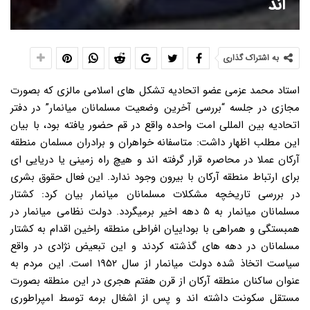
اند
به اشتراک گذاری
استاد محمد عزمی عضو اتحادیه تشکل های اسلامی مالزی که بصورت
مجازی در جلسه “بررسی آخرین وضعیت مسلمانان میانمار” در دفتر
اتحادیه بین المللی امت واحده واقع در قم حضور یافته بود، با بیان
این مطلب اظهار داشت: متاسفانه خواهران و برادران مسلمان منطقه
آرکان عملا در محاصره قرار گرفته اند و هیچ راه زمینی یا دریایی ای
برای ارتباط منطقه آرکان با بیرون وجود ندارد. این فعال حقوق بشری
در بررسی تاریخچه مشکلات مسلمانان میانمار بیان کرد: کشتار
مسلمانان میانمار به ۵ دهه اخیر برمیگردد. دولت نظامی میانمار در
همبستگی و همراهی با بوداییان افراطی منطقه راخین اقدام به کشتار
مسلمانان در دهه های گذشته کردند و این تبعیض نژادی در واقع
سیاست اتخاذ شده دولت میانمار از سال ۱۹۵۲ است. این مردم به
عنوان ساکنان منطقه آرکان از قرن هفتم هجری در این منطقه بصورت
مستقل سکونت داشته اند و پس از اشغال برمه توسط امپراطوری