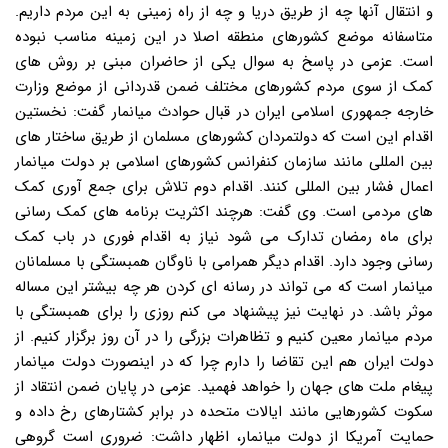
و انتقال آنها چه از طریق دریا و چه از راه زمینی به این مردم داریم.
متاسفانه موضع کشورهای منطقه اصلا در این زمینه مناسب نبوده
است. عزمی در پاسخ به سوال یکی از حاضران مبنی بر روش های
کمک از سوی مردم کشورهای مختلف ضمن قدردانی از موضع وزارت
خارجه جمهوری اسلامی ایران در قبال حوادث میانمار گفت: نخستین
اقدام این است که دولتمردان کشورهای مسلمان از طریق ساختار های
بین المللی مانند سازمان کنفرانس کشورهای اسلامی بر دولت میانمار
اعمال فشار بین المللی کنند. اقدام دوم تلاش برای جمع آوری کمک
های مردمی است. وی گفت: هرچند اکثریت برنامه های کمک رسانی
برای ماه رمضان تدارک می شود نیاز به اقدام فوری در باب کمک
رسانی وجود دارد. اقدام دیگر همرامی با ناوگان همبستگی با مسلمانان
میانمار است که می تواند در رسانه ای کردن هر چه بیشتر این مساله
موثر باشد. در نهایت نیز پیشنهاد می کنم روزی را برای همبستگی با
مردم میانمار معین کنیم و تظاهرات بزرگی را در آن روز برگزار کنیم. از
دولت ایران هم این تقاضا را دارم چرا که در اینصورت دولت میانمار
پیغام ملت های جهان را خواهد فهمید. عزمی در پایان ضمن انتقاد از
سکوت کشورهایی مانند ایالات متحده در برابر کشتارهای رخ داده و
حمایت آمریکا از دولت میانمار، اظهار داشت: ضروری است گروهی