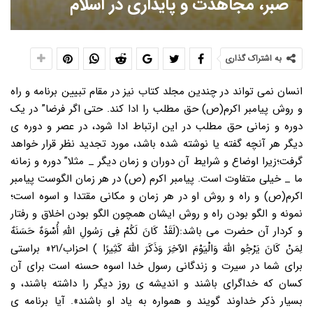
صبر، مجاهدت و پایداری در اسلام
به اشتراک گذاری
انسان نمی تواند در چندین مجلد کتاب نیز در مقام تبیین برنامه و راه
و روش پیامبر اکرم(ص) حق مطلب را ادا کند. حتی اگر فرضا” در یک
دوره و زمانی حق مطلب در این ارتباط ادا شود، در عصر و دوره ی
دیگر هر آنچه گفته یا نوشته شده باشد، مورد تجدید نظر قرار خواهد
گرفت؛زیرا اوضاع و شرایط آن دوران و زمان دیگر _ مثلا” دوره و زمانه
ما _ خیلی متفاوت است. پیامبر اکرم (ص) در هر زمان الگوست پیامبر
اکرم(ص) و راه و روش او در هر زمان و مکانی مقتدا و اسوه است؛
نمونه و الگو بودن راه و روش ایشان همچون الگو بودن اخلاق و رفتار
و کردار آن حضرت می باشد:(لَقَدْ کَانَ لَکُمْ فِی رَسُولِ اللَّهِ أُسْوَهٌ حَسَنَهٌ
لِمَنْ کَانَ یَرْجُو اللَّهَ وَالْیَوْمَ الآخِرَ وَذَکَرَ اللَّهَ کَثِیرًا ) احزاب/۲۱« براستی
برای شما در سیرت و زندگانی رسول خدا اسوه حسنه است برای آن
کسان که خداگرای باشند و اندیشه ی روز دیگر را داشته باشند، و
بسیار ذکر خداوند گویند و همواره به یاد او باشند». آیا برنامه ی