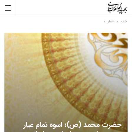
خانه
اخبار
حضرت محمد (ص)؛ اسوه تمام عیار