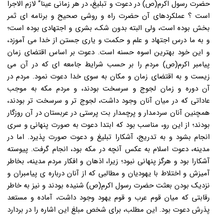
حضرت رسول اکرم(ص) در دعوت و تبلیغ، در هر زمانی عینا” لازم الاجرا
است ؟ عملکردهای آن حضرت راه و روشی صحیح و برنامه ای ثمر
بخش بوده است، ولی البته بدون شک، بشری و اجتهادی بوده است؛
و به ما درس اجتهاد و علم و حکمت و یاری جستن از خدا می آموزد،
و این خود بهترین اسوه حسنه است. دعوت بر اساس اقتضای زمان
پیامبر اکرم(ص) مردم را بر حسب شرایط جامعه ای که در آن می
زیست و به اقتضای زمان و مکان به سوی خدا دعوت نمود. مردم در
آن دوره و زمان لجوج و سرسخت بودند، و مردم مکه به موجب
عاداتی که در میان آنان وجود داشت، لجوج تر و سرسخت تر بودند،
همچنین آنان سردمدار و پرچمدار بت پرستی در عربستان در آن روزگار
بودند؛ از این رو، مناسب بود که ابتدا دعوت به صورت پنهانی و سری
انجام بشود و به تدریج، آشکارا تبلیغ و دعوت صورت پذیرد. اما در
مدینه، دعوت اسلام به عکس آنچه در مکه بود، انجام گرفت. پیوسته
آشکارا بود و هرگز پنهانی نبود؛ زیرا، اذهان و افکار مردم مدینه، بخاطر
آمیزش و اختلاط با یهودیان و مطالبی که از آنان درباره ی پیامبران و
نزدیک بودن بعثت حضرت رسول اکرم(ص) شنیده بودند و نیز به خاطر
رقابتی که میان قوم عرب و قوم یهود وجود داشت، آماده و مستعد
پذرش دعوت بود. این مطلب، برای شخص مبلغ این اشاره را در بردارد