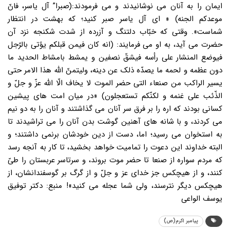
ایمان را به آنان می نوشانیدند و می فرمودند:(صبرا” آل یاسر، فانّ
موعدکم الجنه) « ای آل یاسر صبر کنید؛ که بهشت در انتظار
شماست». وقتی که خبّاب دلتنگ و آزرده از شدت شکنجه نزد آن
حضرت می آید، به او می فرمایند: (انه کان فیمن قبلکم یؤتی بالرّجل
فیوضع المنشار علی رأسه فیشقّ نصفین و یمشط بامشاط الحدید ما
دون عظمه و لحمه ما یصدّه ذلک عن دینه، ولیتمنّ الله هذا الامر حتی
یسیر الراکب من صنعاء التی حضر الموت لا یخاف الّا الله عزّ و جلّ و
الذّئب علی غنمه و لکنّکم تستعجلون) «در میان امت های پیشین
کسانی بودند که اره را بر فرق سر آنان می گذاشتند و آنان را به دو نیم
می کردند، و با شانه های آهنین گوشت بدن آنان را می تراشیدند تا
به استخوان می رسید؛ اما، دست از دین خودشان برنمی داشتند؛ و
البته خداوند این دعوت را تمامیت خواهد بخشید، تا کار به آنجه رسد
که مردم سواره از صنعا تا حضر موت بروند، و سرتاسر عربستان را طیّ
کنند، و از هیچکس جز خدای عز و جلّ و از گرگ بر گوسفندانشان، از
هیچکس دیگر نترسند، ولی شما عجله می کنید»! منبع: دکتر توفیق
یوسف الواعی
پیامبر اکرم(ص)