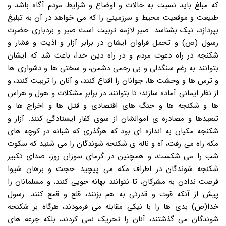
که مبلغ باید نسبت به حالات و اوضاع و شرایط مردم آگاه باشد و
طبیعت و موقعیت محیط و سرزمینی را که می خواهد در آن به تبلیغ
بپردازد، نیک بشناسد. صبر لازمه تربیت است صبر و بردباری حضرت
رسول (ص) و تحمل فراوان ایشان در برابر آزار و اذیت و فشار و
شکنجه در راه دعوت مردم و در راه دین خدا، باعث شد که ایشان
بتوانند به رغم سنگدلی و بی رحمی دشمن، و سختی ها و دشواری ها
و ترس ها و وحشت ها، جوانان را اقناع کنند، و آنان را تربیت کنند، و
از نظر ایمانی آماده سازند؛ تا بتوانند در برابر مشکلات و هول و هراس
ها و شکنجه ها و جنگ های اقتصادی و قتل ها و اخراج ها و
تبعیدها و مصادره ی اموالشان از سوی کفار ایستادگی کنند. آزار و
شکنجه مکیان به اندازه ای بود که هرگذری که شبانه در کوچه های
مکه راه می رفت، آه و ناله ی شکنجه شوندگان را می شنید که سکوت
شب را می شکست، و همچنین در گرمای سوزان روز، صدای تکبیر
شکنجه شوندگان در اطراف مکه می پیچید. حجت و برهان شیوا
فرصت ندادن به مشرکان، تا نتوانند بهانه جویی کنند، و مسلمانان را
پیش از آنکه قوت و قدرتی به هم بزنند، قلع و قمع کنند. رسول
خدا(ص) بدی ها را با نیکی مقابله می فرمودند، هرگاه بر شکنجه
شوندگان می گذشتند، آنان را تحریک نمی کردند، بلکه جرعه های