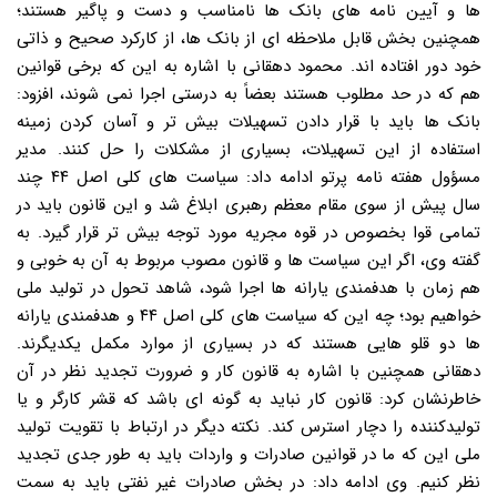
ها و آیین نامه های بانک ها نامناسب و دست و پاگیر هستند؛
همچنین بخش قابل ملاحظه ای از بانک ها، از کارکرد صحیح و ذاتی
خود دور افتاده اند. محمود دهقانی با اشاره به این که برخی قوانین
هم که در حد مطلوب هستند بعضاً به درستی اجرا نمی شوند، افزود:
بانک ها باید با قرار دادن تسهیلات بیش تر و آسان کردن زمینه
استفاده از این تسهیلات، بسیاری از مشکلات را حل کنند. مدیر
مسؤول هفته نامه پرتو ادامه داد: سیاست های کلی اصل ۴۴ چند
سال پیش از سوی مقام معظم رهبری ابلاغ شد و این قانون باید در
تمامی قوا بخصوص در قوه مجریه مورد توجه بیش تر قرار گیرد. به
گفته وی، اگر این سیاست ها و قانون مصوب مربوط به آن به خوبی و
هم زمان با هدفمندی یارانه ها اجرا شود، شاهد تحول در تولید ملی
خواهیم بود؛ چه این که سیاست های کلی اصل ۴۴ و هدفمندی یارانه
ها دو قلو هایی هستند که در بسیاری از موارد مکمل یکدیگرند.
دهقانی همچنین با اشاره به قانون کار و ضرورت تجدید نظر در آن
خاطرنشان کرد: قانون کار نباید به گونه ای باشد که قشر کارگر و یا
تولیدکننده را دچار استرس کند. نکته دیگر در ارتباط با تقویت تولید
ملی این که ما در قوانین صادرات و واردات باید به طور جدی تجدید
نظر کنیم. وی ادامه داد: در بخش صادرات غیر نفتی باید به سمت