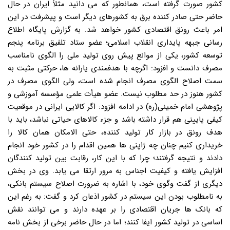
کشور صورت گرفته است، همانطور که می دانید مثلاً ایران در حال
حاضر حتی صادر کننده برق به کشورهای دیگر است و پیشرفت در این
امر باعث رونق اقتصادی کشور خواهد شد. به گزارش پایگاه اطلاع
رسانی جبهه پایداری انقلاب اسلامی؛ عضو ستاد تلفیق برنامه پنجم
توسعه کشور، یکی از موانع پیش روی تولید ملی را الگوی نامناسب
مصرف دانست و افزود: اگرچه با هدفمندی یارانه ها، حرکتی مثبت به
سمت اصلاح الگوی مصرف انجام شده است، ولی الگوی مصرف در
کشور هنوز در حد مطلوب نیست. عضو هیأت علمی مؤسسه آموزشی و
پژوهشی امام خمینی(ره) در ادامه افزود: اگر کالایی ایرانی در موقعیت
کیفی پایینی هم قرار داشته باشد و جزء کالاهای حیاتی نباشد، باید با
هدف رونق در بازار کار تولید کننده، حتی الامکان همان کالا را
خریداری کنیم چنان چه ژاپنی ها همین اقدام را در کشور خود انجام
دادند و نتیجه گرفتند؛ چرا که با این کار، رقابت بین تولید کنندگان
افزایش یافته و کیفیت اجناس به مرور ارتقا می یابد. وی در بخش
دیگری از گفت وگوی خود، با اشاره به ضرورت اصلاح سیستم بانکی،
به نامطلوب بودن این سیستم در کشور اذعان کرد و گفت: به رغم این
که بانک ها جریان اقتصادی را بر عهده دارند و می توانند نقش
اساسی در تولید کشور ایفا کنند؛ اما در حال حاضر برخی از بخش نامه