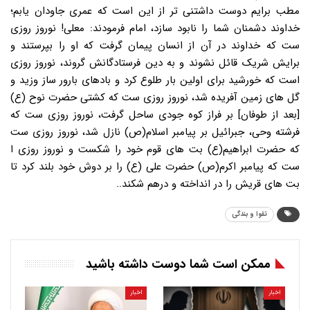
مطب برایم دوست داشتنی تر از این است که عمری جاودان یابم؛
خداوند دشمنان شما را نابود سازد، امام فرمودند: معلی! نوروز روزی
ست که خداوند در آن از انسان پیمان گرفت که او را بپرستند و
برایش شریک قائل نشوند و به دین فرستادگانش گروند، نوروز روزی
است که خورشید برای اولین بار طلوع کرد و بادهای بارور ساز وزید و
گل های زمین آفریده شد، نوروز روزی ست که کشتی حضرت نوح (ع)
[بعد از طوفان] بر فراز کوه جودی ساحل گرفت، نوروز روزی ست که
فرشته وحی، جبرائیل بر پیامبر اسلام(ص) نازل شد، نوروز روزی ست
که حضرت ابراهیم(ع) بت های قوم خود را شکست و نوروز روزی ا
ست که پیامبر اکرم(ص) حضرت علی (ع) را بر دوش خود بلند کرد تا
بت های قریش را در انداخته و درهم شکند..
تقوا و بندگی
ممکن است شما دوست داشته باشید
اخبار
اخبار