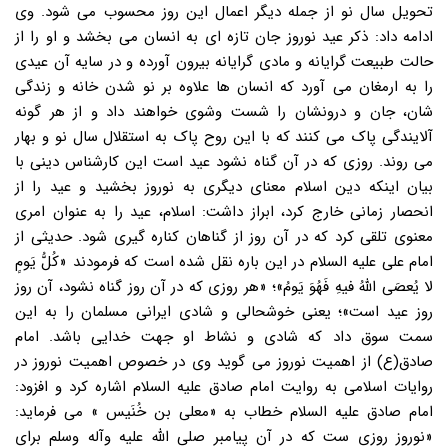
تحویل سال نو از جمله دیگر اعمال این روز محسوب می شود. وی
ادامه داد: ذکر عید نوروز جان تازه ای به انسان می بخشد و او را از
حالت طبیعت گرایانه و مادی گرایانه بیرون آورده و در سایه آن عیدی
را به ارمغان می آورد که انسان ها علاوه بر نو شدن خانه و زندگی
شان، جان و درونشان را شست وشوی خواهند داد و از هر گونه
آلایندگی پاک می کنند که با این روح پاک به استقلال سال نو و بهار
می روند. روزی که در آن گناه نشود عید است این کارشناس دینی با
بیان اینکه دین اسلام معنای دیگری به نوروز بخشید و عید را از
انحصار زمانی خارج کرد، ابراز داشت: اسلام، عید را به عنوان امری
معنوی تلقی کرد که در آن روز از گناهان کناره گیری شود. حدیثی از
امام علی علیه السلام در این باره نقل شده است که فرمودند «کُلُّ یَومٍ
لا یُعصَی اللهُ فیهِ فَهُوَ یَومُ»؛ «هر روزی که در آن روز گناه نشود، آن روز
روز عید است»؛ یعنی خوشحالی و شادی ایرانی مسلمان را به این
سمت سوق داد که شادی و نشاط او جهت خدایی باشد. امام
صادق(ع) از اهمیت نوروز می گوید وی در خصوص اهمیت نوروز در
روایات اسلامی به روایت امام صادق علیه السلام اشاره کرد و افزود:
امام صادق علیه السلام خطاب به «معلی بن خُنَیس » می فرماید:
«نوروز روزی ست که در آن پیامبر صلی الله علیه وآله وسلم برای