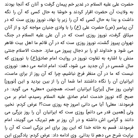
حضرت علی علیه السلام در غدیر خم پیمان گرفت و آنان که آنجا بودند
به ولایت آن حضرت اقرار کردند و خوشا به حال کسی که آن را نگه
داشت و بدا به حال کسی که آن را زیر پا نهاد، نوروز روزی ست که در
آن پیامبر (ص) حضرت علی (ع) را با وادی جنیان مواجه کرد و از آنان
میثاق گرفت، نوروز روزی است که در آن علی علیه السلام در جنگ
نهروان پیروز گشت، نوروز روزی ست که در آن قائم ما اهل بیت ظاهر
می شود و خداوند او را بر دجال پیروز می سازد. حجت الاسلام جنتی
منش با اشاره به تفاوت نوروز در روایت امام صادق(ع) با نوروزی که
سال شمسی در آن جدید می شود، گفت: امام ادامه می دهد: نوروزی
نیست که ما در آن منظر فرج نباشیم، چرا که آن روز از برای ماست،
ایرانیان آن را نگاه داشتند اما شما آن را از بین بردید و این [نوروز]
اولین روز سال [برای] ایرانیان است، همچنین «معلی» می گوید: در
صبح گاه نوروز خدمت امام صادق علیه السلام رسیدم، امام بر من
فرمودند: معلی! آیا می دانی امروز چه روزی ست؟! عرض کردم: نخیر،
ولی [همین قدر می دانم] روزی ست که ایرانیان آن را روز بزرگی می
دانند و گرامی اش داشته و در آن روز بر هم تبریک می گویند، امام
فرمودند: قسم به خانه خدا که این روز برای امر بزرگی است که آن را
برایت شرح می دهم تا بدانی. وی ادامه داد: عرض کردم: یادگیری این