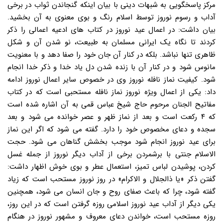
مرکز پاسخگویی به شبهات دینی با بیان اینکه گنجاندن ثواب در برخی
آداب و رسوم نوروز توسط اسلام رنگ و بوی معنوی به آن بخشید.
بیان داشت: در اعمال عید نوروز در کتاب های ادعیه اعمالی را ذکر
کردند تا نگاه یک ایرانی مسلمان به طبیعت، نو شدن آن و شکل
ظاهری تنها نباشد. بلکه در کنار آن جان خود را صفا دهد و با معنویت
مانوس شود و در کنار آن با زنده شدن دل یاد خدا و ذکر خدا انجام
شود. کیفیت نماز نافله نوروز وی در خصوص سایر اعمال نوروز ادامه
داد: یکی از اعمال ویژه نوروز نماز نافله مستحبی است که در کتاب
مفاتیح الجنان مرحوم حاج شیخ عباس قمی به آن اشاره شده است
که ۴ رکعت است و بعد از نماز ظهر و عصر خوانده می شود و بعد
سجده و دعای مخصوص خود را دارد. گفته می شود که اگر این نماز
برای عید نوروز انجام شود موجب بخشش گناهان می شود. حجت
الاسلام جنتی با برشمردن برخی از آداب دیگر نوروز از جمله غسل
کردن، پوشیدن لباس تمیز، استعمال عطر و بوی خوش اظهار داشت:
گفتن ذکر «یا ذالجلال و الاکرام» در روز نوروز مستحب است که زیاد
گفته شود، چرا که باعث صفای روح و جان انسان می شود، همچنین
یکی دیگر از آداب عید نوروز اسلامی روزه گرفتن است که در این روز،
روزه مستحب است، خواندن دعای معروف و مشهور نوروز در هنگام