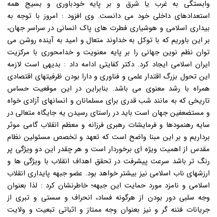
وابستگی به غرب یا شرق و بر پایه خودباوری و بسیج همه
استعدادهای داخلی خود می دانست. وی افزود : امروز با توجه به
بیداری اسلامی و هوشیاری فطرت های پاک انسانی در سراسر جهان،
بر این باوریم که با توکل به خداوند متعال و امید به آینده روشن می
توان نظم نوین جهانی را بر پایه معنویت و خدامحوری با مرکزیت
ایران اسلامی ایجاد کرد. دکتر کفایتی ادامه داد : بدیهی است لازمه
این تحول بزرگ اقتدار علمی و فناوری و دارا بودن ظرفیتهای اقتصادی
همراه با رشد معنوی می باشد. بنابراین در این موقعیت حساس
تاریخی که به مانند شب قدری برای مسلمانان و انسانهای آزادی خواه
و مستضعفین جهان است باید در راستای رسیدن یه جایگاه متعالی در
سایه رهنمودها و فرمایشات رهبری فرزانه و معظم انقلاب گامی موثر
برداریم و بر این مبنا واضح است که تعهد و تخصص مسئولین نظام
مقدس از اهمیت ویژه ای برخوردار است و هر چقدر این دو ویژگی پر
رنگ تر باشد سرعت پیشرفت در تحقق اهداف انقلاب با ویژگی ها و
ارزشهای ناب اسلامی نیز بیشتر خواهد بود. عضو جبهه پایداری انقلاب
اسلامی و نامزد مورد حمایت این جبهه؛ خاطرنشان کرد : لذا بعنوان
وجه سلبی دور بودن از هرگونه فساد، انحراف و سستی و تبری از
جریانات فتنه گر و نیز بعنوان وجه ممتاز و اثباتی تبعیت و ولایت