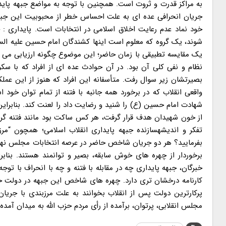
به مراکز قدرت و ثروت است. همچنین با توجه به مواضع جبهه پاید
جریان انحرافی عده ای به علت احساس خطر از محبوبیت این جبهه
خود نماد عدم رعایت اخلاق اسلامی در انتخابات است. پایداری :
شوند، یک گروه که معلوم است اینها کشندگان امام حسین علیه السلا
نظام و نفی کلی آن بود. در آن حوادث عده ای از افراد که ب
بصیرتشان زیر سوال رفت. متأسفانه این افراد که هنوز از این عملکر
واقعی انقلاب که در برخورد همه جانبه با فتنه از تمام توان خود
از خون شهیدان هدف قرار گرفت، هر کس ساکت بود مانند فتنه گران
تفکر و اندیشهسازنده جبهه پایداری انقلاب اسلامی؛ همچون “مرزب
بفرمایید؟ هر دو جریان شاخص حاضر در عرصه انتخابات مجلس نهم ی
برخوردار از چهره های خوش سابقه، بصیر و توانمند هستند. بناب
خبرگان، جبهه پایداری چه در مقابله با فتنه و چه با انحراف با توج
کارنامه درخشان تری دارد. چهره های شاخص این جبهه در دولت خ
پرکارترین دولت پس از انقلاب بخوانند به علت مرزبندی با جریان
مجلس انقلابی، پرتوان، برآمده از رأی مردم حزب الله به میدان آمده 