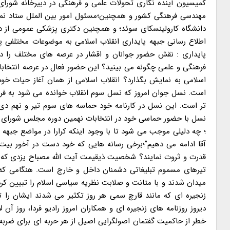
کمیسیون آینده نگاری تحولات علمی و فرهنگی در دبیرخانه شور
مهندسی فرهنگی کشور و همچنین؛مسئول امور بین الملل ستاد نماز 
دانشگاه کارولینسکای سوئد؛ و همچنین دکتری پزشکی عمومی از د
اطلاع رسانی جبهه پایداری انقلاب اسلامی به موضوعات مختلفی پ
پایداری : نقش حضور جوانان و اقشار در عرصه های مختلف را د
فرهنگی و علمی چگونه می بینید؟ این حضور فعال در عرصه انتخاب
است. نسل جوان امروز که نسل سوم انقلاب خوانده می شود به فرما
تر است. این نسل در کارنامه خود حماسه های سوم تیر و نهم دی ر
نسل با حضور حماسی خود در انتخابات نهمین دوره مجلس شورای اسلا
؛ چه دلیلی موجب می شود تا با وجود اینکه کرارا در مواضع جبهه 
آقا ادامه می دهیم”؛برخی رسانه هایی که خود دست در آخور بیت ال
قدرت و ثروت نمایند؟ شخصیت ذیقیمت آیت الله مصباح یزدی که ر
تیرهای مسموم تبلیغاتی دشمنان داخل و خارج است. هنگامی که
میدان شدند و با متانت و صلابت نظریه سیاسی اسلام را تبیین کردند
زنجیره ای که مانند قارچ سمی هر روز تکثیر می شدند ایشان را ت
دیروز روزنامه های زنجیره ای و همکاران امروز رادیو فردا، روز آ
خطر از حاکمیت گفتمان اصولگرایی اصیل از هر حربه ای برای ضربه 