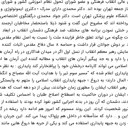
ای عالی انقلاب فرهنگی و عضو شورای تحول نظام آموزشی کشور و شورا
جمعه تهران بوده اند. دکتر محمدی دارای مدرک ؛ دکتری ایمونولوژی و 
انشگاه علوم پزشکی تهران است. دکتر جواد محمدی درگفتگوی اختصاصی با
رداخته اند که مشروح این گفت و شنود ذیلا باستحضار مخاطبان ارجمند 
ر خنثی نمودن برنامه های مختلف ضد فرهنگی دشمنان انقلاب در ابعاد 
ات چگونه می تواند تعلق خاطر فزاینده ملت را نسبت به اصل نظام مقدس
اسلامی به نمایش بگذارد؟ انقلاب اسلامی از همان آغاز حیات خود بر دوش جوانان قرار داشت و حماسه ۸ سال د
یش رهبر معظم انقلاب از نسل اول اگر در میدان فداکاری در راه آرمان ه
ا دارد و به جد پیگیر آرمان های انقلاب و مطالبه کننده این آرمان ها 
می می تواند کارنامه درخشان خود را پرافتخارتر کند پایداری : به نظر 
پایداری اعلام شده که “مسیر سوم تیر را با هدایت آیت الله مصباح و انگ
مال دارند؛ به دروغ ؛ جبهه پایداری انقلاب اسلامی را متهم به وابستگی 
هبر انقلاب ایشان را مطهری زمان خواندند، بیش از دو دهه است که هدف
 ایشان در دوران حاکمیت به اصطلاح اصلاح طلبان با احساس تکلیف شر
، دشمنان که آن روز در بدنه اجرایی کشور نفوذ کرده بودند با استفاده از
رور شخصیت کردند. این روند مسموم که امروز هم ادامه دارد ریشه در گر
ن لاین و … دارد که متأسفانه در داخل هم پژواک پیدا می کند. این جریان 
زدن به جبهه پایداری استفاده می کند و یکی از حربه ها دروغ هایی مانند