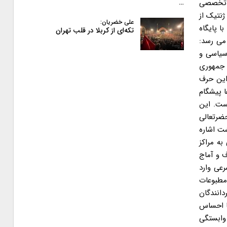
ی تخصصی
…
ژنتیک از
علی خضریان:
 پایگاه
تکه‌ای از کربلا در قلب تهران
می رسد:
سیاسی و
 جمهوری
فاع مقدس اثبات کننده این حرف
ا پیشگام
است. این
حضرتعالی
شت اشاره
به مراکز
 و آماج
عی وارد
 مطبوعات
دانندگان
با احساس
 وابستگی