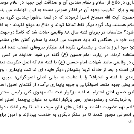
اری در دفاع از اسلام و نظام مقدس آن و صداقت این جبهه در اعلام موضع
 و برای تخریب وجهه آن در افکار عمومی دست به این اتهامات می زنند
 حضرت آیت الله مصباح اخیرا فرمودند که در قصه عاشورا چندین گروه مج
م هستند، یک گروه دیگر فقط تماشا کردند و دفاع به موقع نکردند ؛ به نظ
یک مقایسه تطبیقی با زمان حاضر؛ این موضوع چگونه ارزیابی می شود؟ متأسفانه در جریان فتنه سال ۸۸ وقایعی حادث ش
ا سکوت خود در هنگامی که باید صحبت می کردند یا سخن گفتن های دشم
د خود ابراز ندامت و پشیمانی نکرده اند طلبکار نیروهای انقلاب شده اند.
 استفاده کردند. در زیارت امام حسین (ع) گفته می شود: خداوند هر کسی ر
شهادت امام حسین (ع) را شنید و رضایت داد را لعنت کند. بنابراین در وقایعی مانند شهادت امام حسین
 است و بعد از حادثه کربلا پشیمانی دیگر فایده ای نداشت پایداری : و
ندی با فتنه و انحراف” را با عنایت به مبانی اصلی اصولگرایی؛ تبیین
عنی جبهه متحد اصولگرایی و جبهه پایداری برآمده از گفتمان اصیل اصو
راین ضمن ادای احترام به فقیه بزرگوار آیت الله مهدوی کنی رئیس محت
ه به فرمایشات و رهنمودهای رهبر بزرگوار انقلاب به عنوان پرچمدار اصلی اص
ادم نهم عضویت داشتند و تلاش های آنان موجب شد تا رهبر انقلاب دولت
 انحرافی مجبور شدند تا در سنگر دیگری به خدمت بپردازند و امروز بر
اند.