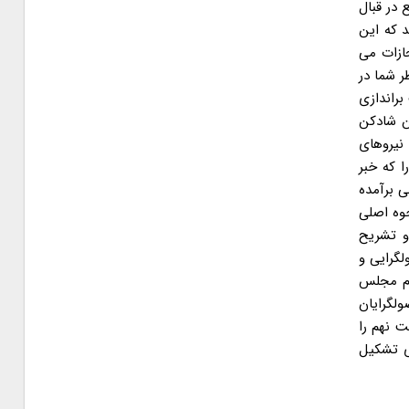
 در قبال
 که این
ازات می
ر شما در
د که کاملاً در جهت براندازی
ن شادکن
 نیروهای
ا که خبر
 (ع) یا فتنه ۸۸ که اصل حکومت دینی برآمده
جوه اصلی
 و تشریح
لگرایی و
رم مجلس
ولگرایان
 نهم را
ای تشکیل