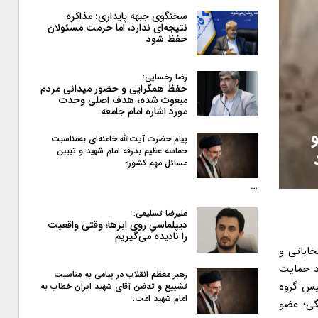
سخنگوی جبهه پایداری: مذاکره
نتیجه‌ای ندارد، اما حرمت مسئولان
حفظ شود
رضا رخسایی:
حفظ همگرایی و حضور میدانی مردم
مبعوث شده، هدف اصلی وحدت
مورد اشاره امام جامعه
پیام حضرت آیت‌الله خامنه‌ای به‌مناسبت
حماسه عظیم بدرقه امام شهید و تبیین
مسائل مهم کشور؛
…
علیرضا تسلیمی:
دیپلماسیِ روی ابرها؛ وقتی واقعیت
را نادیده می‌گیریم
خاباتی و
رد حمایت
رهبر معظم انقلاب در پیامی به‌ مناسبت
یس گروه
تشییع و تدفین آقای شهید ایران خطاب به
امام شهید امت:
گی؛ عضو