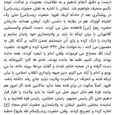
درست و دقیق انجام ندهیم و به عقلانیت، معنویت و عدالت، توجه
نکنیم منحرف خواهیم شد. ایشان با اشاره به نقش حضرت زینب(س)
در روشنگری بعد از حادثه کربلا، افزود: حضرت زینب(س) حتی یک
اشتباه کوچک هم در مقابله با دشمن نکرد، ایشان همانند مادرشان
حضرت زهرا (س) قاطعانه عمل می کردند. حجت السلام والمسملین
آقاتهرانی با بیان اینکه ما باید بر ولایتمداری خود پایدار بمانیم و
ولایت را درک کرده و پای آن بایستیم، ضمن تاکید بر آنکه نقل به
مضمون می کنند ، به حوادث سال ۱۳۴۲ اشاره کرده و افزودند: حضرت
آیت الله مصباح می فرمودند وقتی امام را تبعید کردند، همه مانده
بودند چکار کنیم، طلبه ها مانده بودند، خانم ها کارد آشپزخانه به
دست گرفته و در صحنه حاضر شدند و گفتند مردها بروند خانه، ما می
رویم و امام را آزاد می کنیم. دبیر جبهه پایداری انقلاب اسلامی با بیان
اینکه فتنه و انحراف در حاکمیت ولایت نباید جای رشد داشته باشد،
افزود: اصلاً سکوت در برابر فتنه معنا ندارد ساکتین فتنه اگر امروز هم
بیایند فردا هم مثل دیروز عمل می کنند؛ ما باید ولایت را طراز قرار
دهیم حتی اگر رئیس جمهور، رئیس مجلس، رئیس قوه قضاییه و یا
نماینده مجلس باشیم. ایشان به ولایتمداری حضرت امام سجاد (ع)
اشاره کرده و تصریح کردند: وقتی حضرت زینب(سلام الله علیها) خطبه