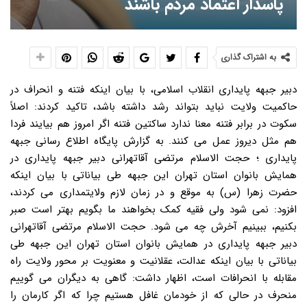
پاسدار اعتماد مردم باشند
به اشتراک گذاری
دبیر جبهه پایداری انقلاب اسلامی، با بیان اینکه فتنه و انحراف در
حاکمیت ولایت نباید بتواند رشد داشته باشد، تاکید کردند: اصلاً
سکوت در برابر فتنه معنا ندارد ساکتین فتنه اگر امروز هم بیایند فردا
هم مثل دیروز عمل می کنند. به گزارش پایگاه اطلاع رسانی جبهه
پایداری ؛ حجت الاسلام مرتضی آقاتهرانی دبیر جبهه پایداری در
همایش بانوان استان تهران این جبهه طی بیاناتی با بیان اینکه
حضرت زهرا (س) به موقع و در زمان لازم ولایتمداری می کردند،
افزود: نمی شود ولی فقیه کمک بخواهند ما بگویم بهتر است صبر
بکنیم، ببینیم آخرش چه می شود. حجت الاسلام مرتضی آقاتهرانی
دبیر جبهه پایداری در همایش بانوان استان تهران این جبهه طی
بیاناتی با بیان اینکه عدالت، عقلانیت و معنویت بر محور ولایت راه
مقابله با انحرافات است، اظهار داشت: گاهی به دیگران می گوییم
منحرف در حالی که از خودمان غافل هستیم چرا که اگر کارمان را