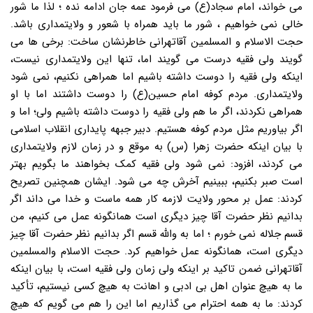
می خواند، امام سجاد(ع) می فرمود عمه جان ادامه نده ؛ لذا ما شور
خالی نمی خواهیم ، شور ما باید همراه با شعور و ولایتمداری باشد.
حجت الاسلام و المسلمین آقاتهرانی خاطرنشان ساخت: برخی ها می
گویند ولی فقیه درست می گویند اما، تنها این ولایتمداری نیست،
اینکه ولی فقیه را دوست داشته باشیم اما همراهی نکنیم، نمی شود
ولایتمداری. مردم کوفه امام حسین(ع) را دوست داشتند اما با او
همراهی نکردند، اگر ما هم ولی فقیه را دوست داشته باشیم ولی؛ اما و
اگر بیاوریم مثل مردم کوفه هستیم. دبیر جبهه پایداری انقلاب اسلامی
با بیان اینکه حضرت زهرا (س) به موقع و در زمان لازم ولایتمداری
می کردند، افزود: نمی شود ولی فقیه کمک بخواهند ما بگویم بهتر
است صبر بکنیم، ببینیم آخرش چه می شود. ایشان همچنین تصریح
کردند: عمل بر محور ولایت لازمه کار همه ماست و خدا می داند اگر
بدانیم نظر حضرت آقا چیز دیگری است همانگونه عمل می کنیم، من
قسم جلاله نمی خورم ؛ اما به والله قسم اگر بدانیم نظر حضرت آقا چیز
دیگری است، همانگونه عمل خواهیم کرد. حجت الاسلام والمسلمین
آقاتهرانی ضمن تاکید بر اینکه ولی زمان ولی فقیه است، با بیان اینکه
ما به هیچ عنوان اهل بی ادبی و اهانت به هیچ کسی نیستیم، تأکید
کردند: ما به همه احترام می گذاریم اما این را هم می گویم که هیچ