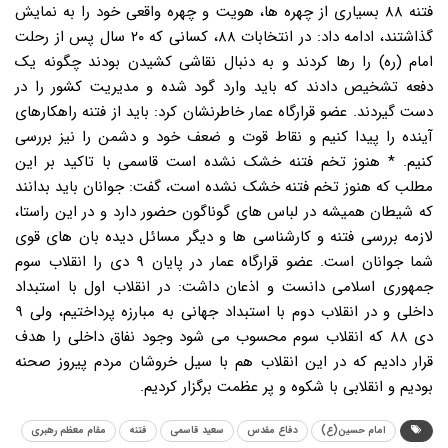
فتنه ۸۸ بسیاری از چهره ها، هویت و چهره واقعی خود را به نمایش
گذاشتند، ادامه داد: در انتخابات ۸۸، کسانی که ۲۰ سال پس از رحلت
امام (ره) را رها کردند و به دنبال نقاشی کشیدن بودند چگونه یک
دفعه تشخیص دادند که باید وارد گود شده و مدیریت کشور را در
دست گیردند. عضو قرارگاه عمار خاطرنشان کرد: باید از فتنه راهکارهای
آینده را پیدا کنیم و نقاط قوت و ضعف خود و دشمن را نیز بررسی
کنیم. * هنوز تخم فتنه خشک نشده است قاسمی با تاکید بر این
مطلب که هنوز تخم فتنه خشک نشده است، گفت: جوانان باید بدانند
که شیطان همیشه در لباس های گوناگون حضور دارد و در این راستا،
لازمه بررسی فتنه و کارشناسی ها و دیگر مسائل دیده بان های قوی
شما جوانان است. عضو قرارگاه عمار در پایان ۹ دی را انقلاب سوم
جمهوری اسلامی دانست و اذعان داشت: در انقلاب اول با استبداد
داخلی و در انقلاب دوم با استبداد جهانی به مبارزه پرداختیم، ولی ۹
دی ۸۸ که انقلاب سوم محسوب می شود وجود نفاق داخلی را هدف
قرار دادیم که در این انقلاب هم با سیل خروشان مردم پیروز صحنه
بودیم و انقلابی با شکوه و پر عظمت برگزار کردیم.
امام حسین(ع)
دفاع مقدس
سعید قاسمی
فتنه
مقام معظم رهبری