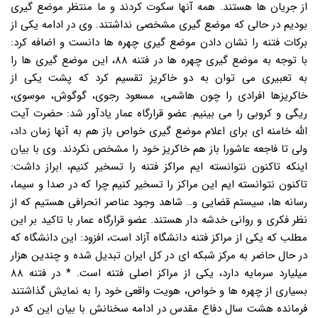
از جریان ها هستند. همه آنها سکوت کردند و ما منتظر موضع گیری
بودیم در حالی که موضع گیری مشخصی نداشتند. وی در ادامه یکی از
برکات فتنه را نشان دادن موضع گیری چهره ها دانست و اضافه کرد:
با توجه به موضع گیری چهره ها در فتنه ۸۸، این موضع گیری ها را
به تعبیری می توان به دو خاکریز تقسیم کرد که پشت یکی از
خاکریزها افرادی را چون هاشمی، مسعود رجوی، گوگوش، موسوی،
ریگی و کروبی را می بینیم. عضو قرارگاه عمار یادآور شد: حضرت آیت
الله خامنه ای برای اعلام موضع گیری خواص باز هم به آنها زمان داد،
ولی تا فاجعه عاشورا باز هم خاکریز خود را مشخص نکردند. وی با بیان
اینکه تاکنون نتوانسته ایم مراکز فتنه را تسخیر کنیم، ابراز داشت:
تاکنون نتوانسته ایم این مراکز را تسخیر کنیم چرا که در صدا و سیما،
رسانه ها، سیستم قضایی و… شاهد وجود عناصر انحرافی هستیم که از
نظر فکری و روانی خدشه دار هستند. عضو قرارگاه عمار با تاکید بر این
مطلب که یکی از مراکز فتنه دانشگاه آزاد است، افزود: این دانشگاه که
در حال حاضر به مرکز شبکه ای در کل ایران تبدیل شده و چندین هزار
میلیارد سرمایه دارد، یکی از مراکز اصلی فتنه است. * در فتنه ۸۸
بسیاری از چهره ها و خواص، هویت واقعی خود را به نمایش گذاشتند
فرمانده هشت سال دفاع مقدس در ادامه سخنانش با بیان این که در