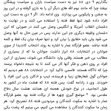
بگذاریم ۹ دی ۸۸ نیز به دست سیاست بازان و سیاست پیشگان
بیفتد چرا که مانند یوم الله های دیگر آن را به بازی گرفته و در این روز
به جشن و پایکوبی می پردازند. وی ادامه داد: اگر ۹ دی به دست این
افراد داده شود تنها لفظ فتنه را استفاده می کنند و در نهایت به
دشمنان انقلاب آمریکا و انگلیس وصل می کنند در صورتی که این
دشمنان وظیفه دیگری جز این ندارند پس در عین حال به آنها وصل
می شود ولی باید حقایق را بیان کرد و تنها صرف بیان یک لفظ و کلمه
فتنه نباشد. عضو قرارگاه عمار با اشاره به روند انتخاب کاندیدا از سوی
جوانان در انتخابات ۸۸ ابراز داشت: جوانان ما که از بسیاری از
مطالب بی خبر هستند وقتی وارد دانشگاه می شوند، بسیاری از این
افراد بر روی ذهن و فکر آنها کار می کنند تا به نتیجه دلخواه برسند
چرا که ناآگاه هستند. قاسمی تاکید کرد: در انتخابات ۸۸ هم دیدیم که
جوانان گول شعارهای زیبا و فریبنده، تیپ و ادکلن زدن این افراد را
خوردند. وی د رادامه گفت: پس فتنه ۸۸ که هشت ماه در کشور به
طول انجامید، در نوع خودش هجمه ای همانند هشت سال دفاع
مقدس بود. * موضع گیری چهره ها از برکات فتنه بود عضو قرارگاه
عمار با اشاره به سکوت کنندگان و مردودین فتنه ۸۸ تصریح کرد: هر
زمان ما سکوت کنندگان را مشاهده می کنیم، می بینیم که پشت یکی