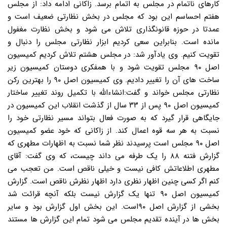
کارهای ناتمام در مجلس به اتمام برسد. زاکانی ادامه داد: از مجلس
هفتم احساسم این بود که مجلس در بخش نظارتی ضعیف است و
عمدتا در حوزه قانونگذاری تلاش می شود و بخش نظارت مغفول
مانده است. بنابراین سعی کردیم ابزار نظارتی مجلس را دنبال و
تقویت کنیم. وی یادآور شد: در مجلس هشتم تلاش کردیم کمیسیون
اصل ۹۰ مجلس تقویت شود و با همفکری دوستان کمیسیون زیر
ساخت های آن را تغییر دادیم. وی کمیسیون اصل ۹۰ را بهترین رکن
نظارتی مجلس خواند و گفت:انشاءالله با تکمیل روند تغییر ساختار
کمیسیون اصل ۹۰ پس از ۳۳ سال از گذشت انقلاب این کمیسیون در
جایگاهی قرار گیرد که به صورت فعال بتواند مسیر نظارتی خود را
نسبت به هر سه قوه اعمال کند. از زاکانی که خود عضو کمیسیون
اصل ۹۰ مجلس است پرسیدند نظر شما نسبت به اظهارات مطهری که
گزارش فتنه ۸۸ را یک طرفه می داند چیست، که وی گفت: آقای
مطهری اطلاعاتش کافی نیست و خیلی ناقص است. من تعجب می
کنم اگر کسی چنین اظهار نظری دارد اظهار نظرش ناقص است. گزارش
کمیسیون اصل ۹۰ تنها یک گزارش نیست بلکه آنچه قرائت شد
بخشی از گزارش اصل ۹۰است. این بخش اول گزارش بود و سایر
بخش ها در آینده تقدیم مجلس می شود تمام این گزارش ها مستند