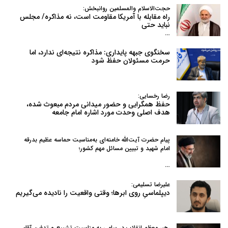
حجت‌الاسلام والمسلمین روانبخش:
راه مقابله با آمریکا مقاومت است، نه مذاکره/ مجلس
نباید حتی
…
سخنگوی جبهه پایداری: مذاکره نتیجه‌ای ندارد، اما
حرمت مسئولان حفظ شود
رضا رخسایی:
حفظ همگرایی و حضور میدانی مردم مبعوث شده،
هدف اصلی وحدت مورد اشاره امام جامعه
پیام حضرت آیت‌الله خامنه‌ای به‌مناسبت حماسه عظیم بدرقه
امام شهید و تبیین مسائل مهم کشور؛
…
علیرضا تسلیمی:
دیپلماسیِ روی ابرها؛ وقتی واقعیت را نادیده می‌گیریم
رهبر معظم انقلاب در پیامی به‌ مناسبت تشییع و تدفین آقای