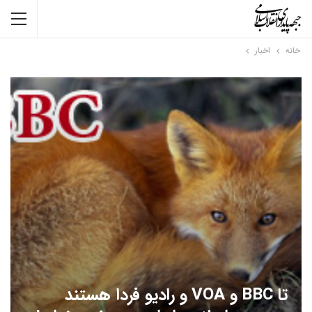
خانه
اخبار
تا BBC و VOA و رادیو فردا هستند