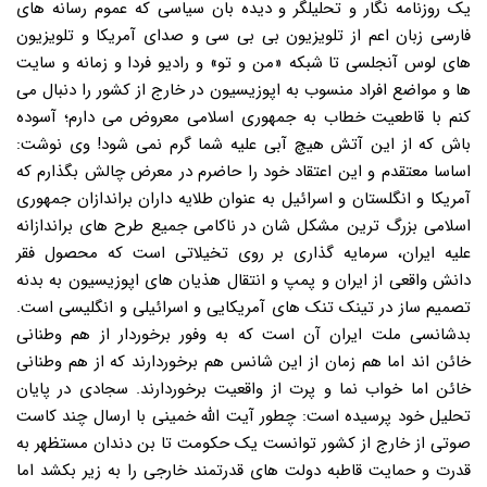
یک روزنامه نگار و تحلیلگر و دیده بان سیاسی که عموم رسانه های
فارسی زبان اعم از تلویزیون بی بی سی و صدای آمریکا و تلویزیون
های لوس آنجلسی تا شبکه «من و تو» و رادیو فردا و زمانه و سایت
ها و مواضع افراد منسوب به اپوزیسیون در خارج از کشور را دنبال می
کنم با قاطعیت خطاب به جمهوری اسلامی معروض می دارم؛ آسوده
باش که از این آتش هیچ آبی علیه شما گرم نمی شود! وی نوشت:
اساسا معتقدم و این اعتقاد خود را حاضرم در معرض چالش بگذارم که
آمریکا و انگلستان و اسرائیل به عنوان طلایه داران براندازان جمهوری
اسلامی بزرگ ترین مشکل شان در ناکامی جمیع طرح های براندازانه
علیه ایران، سرمایه گذاری بر روی تخیلاتی است که محصول فقر
دانش واقعی از ایران و پمپ و انتقال هذیان های اپوزیسیون به بدنه
تصمیم ساز در تینک تنک های آمریکایی و اسرائیلی و انگلیسی است.
بدشانسی ملت ایران آن است که به وفور برخوردار از هم وطنانی
خائن اند اما هم زمان از این شانس هم برخوردارند که از هم وطنانی
خائن اما خواب نما و پرت از واقعیت برخوردارند. سجادی در پایان
تحلیل خود پرسیده است: چطور آیت الله خمینی با ارسال چند کاست
صوتی از خارج از کشور توانست یک حکومت تا بن دندان مستظهر به
قدرت و حمایت قاطبه دولت های قدرتمند خارجی را به زیر بکشد اما