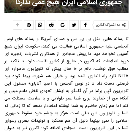
جمهوری اسلامی ایران هیچ غمی ندارد!
به اشتراک گذاری
تا رسانه هایی مثل بی بی سی و صدای آمریکا و رسانه های لوس
آنجلسی علیه جمهوری اسلامی فعالیت می کنند، حکومت ایران هیچ
آسیبی نخواهد دید. داریوش سجادی از همکاران نشریات زنجیره ای
دوره اصلاحات که اکنون در خارج از کشور اقامت دارد، با تاکید بر
مطلب فوق نوشت: بالغ بر ۱۰ سال پیش که تلویزیون ماهواره ای
NITV تازه راه اندازی شده بود و خیلی هم شهرت پیدا کرده بود
فرصتی دست داد تا در لوس آنجلس با «ضیا آتابای» مسئول این
تلویزیون گپی بزنم! در آن گفتگو به ایشان تعهدی لفظی دادم مبنی بر
آنکه؛ من از خداوند برای شما عمر طولانی و با سلامت مسئلت می
کنم اما هم زمان حاضرم به شما نوشته امضادار بدهم که تا زمانی که
شما و تلویزیون تان باقی است هرگز به چشم خود سقوط جمهوری
اسلامی را نمی بینید! دلیل آن هم عملکرد و تولیدات بصری رسوای
شما در این تلویزیون است. سجادی اضافه کرد: اکنون نیز به عنوان