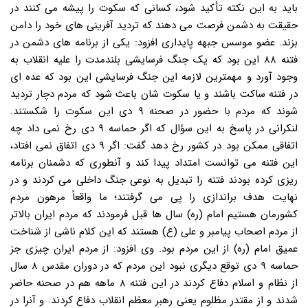
باید به این نکته تأکید شود، کسانی که سکوت را پیشه می کنند در
حقیقت به دشمن فرصت می دهند که تردید آفرینی های خود را دامن
بزند. عضو موسس جبهه پایداری افزود: یکی از برنامه های دشمن در
فتنه ۸۸ این بود که یک جنگ فرسایشی بلندمدت را علیه انقلاب به
وجود آورد و مهمترین لازمه این جنگ فرسایشی این بود که عده ای
در فتنه ساکت باشند و یا سکوت شان باعث شود که مردم دچار تردید
شوند که مردم با حضور در صحنه ۹ دی این سکوت را شکستند.
لنکرانی در پاسخ به این سؤال که اگر حماسه ۹ دی رخ نمی داد چه
اتفاقی ممکن بود در کشور رخ دهد گفت: اگر ۹ دی اتفاق نمی افتاد،
این فتنه می توانست امتداد پیدا کند و آنطوری که دشمنان برنامه
ریزی کرده بودند فتنه را تبدیل به نوعی جنگ داخلی می کردند و در
نهایت هدف براندازی را پی می گرفتند؛ ما واقعاً مرهون مردم
کشورمان هستیم امام (ره) سال ها قبل فرمودند که مردم ایران بالاتر
از مردم اصحاب پیامبر و علی (ع) هستند که این کلام ناشی از شناخت
عمیق امام (ره) از این مردم بود. وی افزود: از مردم ایران چیزی جز
حماسه ۹ دی توقع دیگری نبود این مردم که در دوران مقدس ۸ سال
از نظام و اسلام دفاع کردند در این فتنه ۸ ماهه هم در صحنه حاضر
شدند و از مقتدر مظلوم یعنی رهبر معظم انقلاب دفاع کردند. و آنرا در