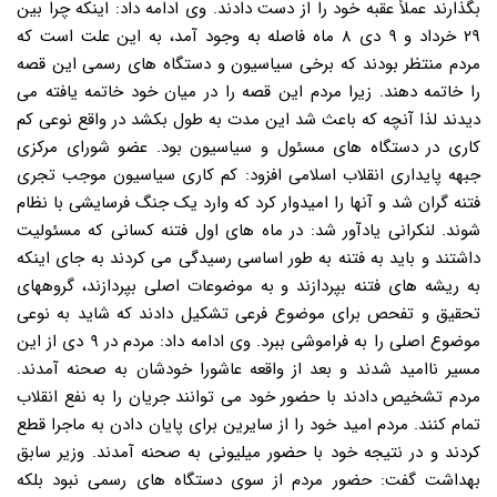
بگذارند عملاً عقبه خود را از دست دادند. وی ادامه داد: اینکه چرا بین
۲۹ خرداد و ۹ دی ۸ ماه فاصله به وجود آمد، به این علت است که
مردم منتظر بودند که برخی سیاسیون و دستگاه های رسمی این قصه
را خاتمه دهند. زیرا مردم این قصه را در میان خود خاتمه یافته می
دیدند لذا آنچه که باعث شد این مدت به طول بکشد در واقع نوعی کم
کاری در دستگاه های مسئول و سیاسیون بود. عضو شورای مرکزی
جبهه پایداری انقلاب اسلامی افزود: کم کاری سیاسیون موجب تجری
فتنه گران شد و آنها را امیدوار کرد که وارد یک جنگ فرسایشی با نظام
شوند. لنکرانی یادآور شد: در ماه های اول فتنه کسانی که مسئولیت
داشتند و باید به فتنه به طور اساسی رسیدگی می کردند به جای اینکه
به ریشه های فتنه بپردازند و به موضوعات اصلی بپردازند، گروههای
تحقیق و تفحص برای موضوع فرعی تشکیل دادند که شاید به نوعی
موضوع اصلی را به فراموشی ببرد. وی ادامه داد: مردم در ۹ دی از این
مسیر ناامید شدند و بعد از واقعه عاشورا خودشان به صحنه آمدند.
مردم تشخیص دادند با حضور خود می توانند جریان را به نفع انقلاب
تمام کنند. مردم امید خود را از سایرین برای پایان دادن به ماجرا قطع
کردند و در نتیجه خود با حضور میلیونی به صحنه آمدند. وزیر سابق
بهداشت گفت: حضور مردم از سوی دستگاه های رسمی نبود بلکه