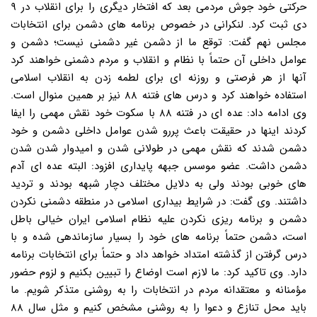
حرکتی خود جوش مردمی بعد که افتخار دیگری را برای انقلاب در ۹
دی ثبت کرد. لنکرانی در خصوص برنامه های دشمن برای انتخابات
مجلس نهم گفت: توقع ما از دشمن غیر دشمنی نیست؛ دشمن و
عوامل داخلی آن حتماً با نظام و انقلاب و مردم دشمنی خواهند کرد
آنها از هر فرصتی و روزنه ای برای لطمه زدن به انقلاب اسلامی
استفاده خواهند کرد و درس های فتنه ۸۸ نیز بر همین منوال است.
وی ادامه داد: عده ای در فتنه ۸۸ با سکوت خود نقش مهمی را ایفا
کردند اینها در حقیقت باعث پررو شدن عوامل داخلی دشمن و خود
دشمن شدند که نقش مهمی در طولانی شدن و امیدوار شدن شدن
دشمن داشت. عضو موسس جبهه پایداری افزود: البته عده ای آدم
های خوبی بودند ولی به دلایل مختلف دچار شبهه بودند و تردید
داشتند. وی گفت: در شرایط بیداری اسلامی در منطقه دشمنی نکردن
دشمن و برنامه ریزی نکردن علیه نظام اسلامی ایران خیالی باطل
است، دشمن حتماً برنامه های خود را بسیار سازماندهی شده و با
درس گرفتن از گذشته امتداد خواهد داد و حتماً برای انتخابات برنامه
دارد. وی تاکید کرد: ما لازم است اوضاع را تبیین بکنیم و لزوم حضور
مؤمنانه و معتقدانه مردم در انتخابات را به روشنی متذکر شویم. ما
باید محل تنازع و دعوا را به روشنی مشخص کنیم و مثل سال ۸۸