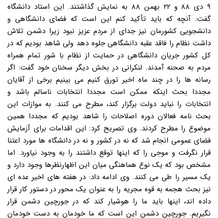
۹ دی ۸۸ و ۲۲ بهمن ۸۸ به نمایش گذاشتند. این استاد دانشگاه
گفت: آنچه که باید تأکید کنم این است که فضای دانشگاهی و
دانشجویی کشورمان نیز جدای از مردم عزیز نبود زیرا دشمن تلاش
داشت نظام را فاقد عقبه دانشگاهی جلوه دهد ولی شاهد بودیم که در
کل کشور جریان دانشگاهی در حمایت از نظام با شور تمام همراه
مردم به صحنه آمدند. لنکرانی در بخش دیگر سخنان خود گفت: اگر
رسانه ها را در چند ماه اخیر تورق کنیم می بینیم برخی از آقایان
مجددا بحث اینکه ممکن است مجددا انتخابات ناسالم باشد و
انتخابات را نباید دولت برگزار کند، مطرح می کنند. به موازات این
بحث نامه فعالان دوره اصلاحات را شاهد بودیم که مجددا همین
موضوع را مطرح کردند. وی تصریح کرد: این اقدامات برای آزمایش
فضای عمومی انجام شد که نه در کشور و نه در دانشگاه ها مورد اعتنا
قرار نگرفت و موجی را که اینها توقع داشتند را به وجود نیاورد. اما
مشخص بود که یک نوع هماهنگی میان این اظهارنظرها وجود دارد و
یک مسیر را طی می کنند. وی ادامه داد: در هفته های اخیر عده ای
نیز بحث هجمه به قوه مجریه را به عنوان یک محور در دستور کار قرار
داده اند، اینها باید ما را هوشیار کند که در جورچین دشمن قرار
نگیریم. جورچین دشمن این است که ما خودمان به دست خودمان