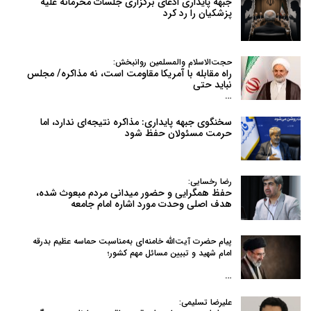
جبهه پایداری ادعای برگزاری جلسات محرمانه علیه
پزشکیان را رد کرد
حجت‌الاسلام والمسلمین روانبخش:
راه مقابله با آمریکا مقاومت است، نه مذاکره/ مجلس
نباید حتی
…
سخنگوی جبهه پایداری: مذاکره نتیجه‌ای ندارد، اما
حرمت مسئولان حفظ شود
رضا رخسایی:
حفظ همگرایی و حضور میدانی مردم مبعوث شده،
هدف اصلی وحدت مورد اشاره امام جامعه
پیام حضرت آیت‌الله خامنه‌ای به‌مناسبت حماسه عظیم بدرقه
امام شهید و تبیین مسائل مهم کشور؛
…
علیرضا تسلیمی: