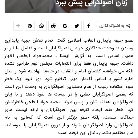
زبان اصولگرایی پیش ببرد
به اشتراک گذاری
عضو جبهه پایداری انقلاب اسلامی گفت: تمام تلاش جبهه پایداری
رسیدن به وحدت حداکثری در بین اصولگرایان است و تعامل ما نیز بر
همین اساس است. به گزارش ایسنا ، محمدجواد ابطحی اظهار
داشت: جبهه پایداری فقط برای انتخابات مجلس نهم طراحی نشده
بلکه می خواهیم گفتمان امام و انقلاب در جامعه نهادینه شود و مدل
اداره کشور بر اساس گفتمان دینی تنظیم شود. وی افزود: یک خطر
سوء استفاده رقیب از عدم دستیابی اصولگرایان به وحدت این است
که بعضی اصولگرایان تقلبی را در لیست ها نفوذ دهند و با زبان
اصولگرایان اهداف شان را پیش ببرند. محمد جواد ابطحی خاطرنشان
کرد: خطر فقط ایجاد تفرقه بین اصولگرایان و ارائه لیست های
جداگانه نیست، بلکه خطر بزرگتر این است که کسانی به نام
اصولگرایی وارد اصولگرایان شوند و از درون اصولگرایان را بپوسانند،
من معتقدم دشمن دنبال این ترفند است.