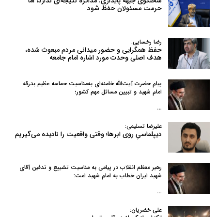
سخنگوی جبهه پایداری: مذاکره نتیجه‌ای ندارد، اما
حرمت مسئولان حفظ شود
رضا رخسایی:
حفظ همگرایی و حضور میدانی مردم مبعوث شده،
هدف اصلی وحدت مورد اشاره امام جامعه
پیام حضرت آیت‌الله خامنه‌ای به‌مناسبت حماسه عظیم بدرقه
امام شهید و تبیین مسائل مهم کشور؛
…
علیرضا تسلیمی:
دیپلماسیِ روی ابرها؛ وقتی واقعیت را نادیده می‌گیریم
رهبر معظم انقلاب در پیامی به‌ مناسبت تشییع و تدفین آقای
شهید ایران خطاب به امام شهید امت:
…
علی خضریان: