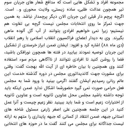
مجموعه افراد و تشکل هایی است که مدافع شعار های جریان سوم
تیر همچون عدالت طلبی، ساده زیستی، ولایت محوری و… است.
اگرچه پرچم دار قبلی این جریان الان دیگر پرچمدار نباشد. به همین
جهت تمرکز ما روی انتخابات مجلس نیست گرچه بی تفاوت هم
نیستیم؛ زیرا نمی خواهیم افرادی بتوانند از آب گل آلوده ماهی
بگیرند. وی به دیدار اعضای فراکسیون انقلاب اسلامی با رهبر انقلاب
(دی ماه ۸۸) اشاره کرد و افزود: ایشان ضمن ابراز خرسندی از تشکیل
این جریان توصیه نمودند بیایید در فتنه ها همچون نورافکن باشید،
فضا را روشن کنید تا افرادی نتوانند از ناآگاهی مردم سوء استفاده
کنند وی همچنین با بیان خاطره ای از آیت الله بهجت گفت: وقتی
برای مشورت جهت کاندیداتوری مجلس در دوره گذشته خدمت این
عالم ربانی رسیدیم ایشان گفتند اگرمی بینید با ورود شما به مجلس
فعل حرامی صورت نمی گیرد حضورشما اشکال ندارد ضمن اینکه باید
توجه داشته باشید مجلس محل عناوین ثانویه است و عناوین ثانویه
از اختیارات زعیم است و شما باید ببینید نظر زعیم چیست و آنرا عمل
کنید در این جلسه همچنین علی اصغر زارعی مسئول شاخه های
استانی جبهه، ضمن انتقاد از کسانی که جبهه پایداری را متهم به ارائه
لیست جداگانه برای مجلس می کنند گفت ما در حوزه های انتخابی